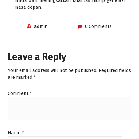
muda dan meningkatkan kualitas hidup generasi
masa depan.
admin
0 Comments
Leave a Reply
Your email address will not be published.
Required fields
are marked
*
Comment
*
Name
*