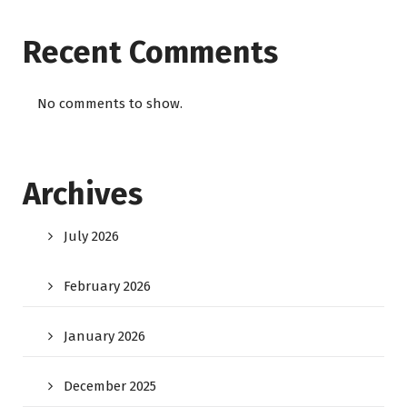
Recent Comments
No comments to show.
Archives
July 2026
February 2026
January 2026
December 2025