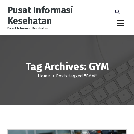
S
Pusat Informasi
k
i
Kesehatan
p
t
Pusat Informasi Kesehatan
o
c
o
n
t
Tag Archives: GYM
e
n
Home
>
Posts tagged "GYM"
t