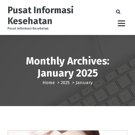
S
Pusat Informasi
k
i
Kesehatan
p
t
Pusat Informasi Kesehatan
o
c
o
n
Monthly Archives:
t
e
January 2025
n
t
Home
>
2025
>
January