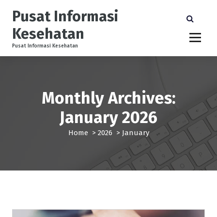
S
Pusat Informasi
k
i
Kesehatan
p
t
Pusat Informasi Kesehatan
o
c
o
n
Monthly Archives:
t
e
January 2026
n
t
Home
>
2026
>
January