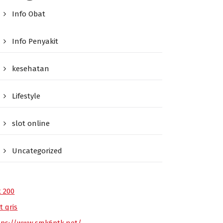
Info Obat
Info Penyakit
kesehatan
Lifestyle
slot online
Uncategorized
t 200
t qris