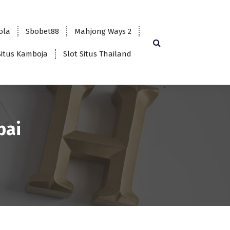
bola
Sbobet88
Mahjong Ways 2
Situs Kamboja
Slot Situs Thailand
bai