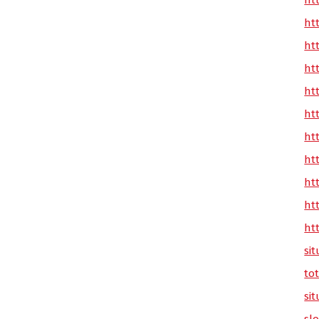
ht
ht
ht
ht
ht
ht
ht
ht
ht
ht
ht
sit
tot
sit