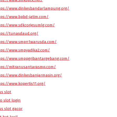
tps://www.smk6ptk.net/
tps://www.dinkesbandarlampung.org/
tps://www.bpbd-jatim.com/
tps://www.sdkcorjesumlg.com/
tps://tunasdaud.org/
tps://www.smpn1warusda.com/
tps://www.smpyadika2.com/
tps://www.smppgribantargebang.com/
tps://mitranusantarasmp.com/
tps://www.dinkesbanjarmasin.org/
tps://www.kopertis11.org/
us slot
o slot login
us slot gacor