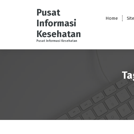
S
k
Pusat
i
Home
Sit
Informasi
p
t
Kesehatan
o
Pusat Informasi Kesehatan
c
o
n
t
e
Ta
n
t