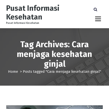
S
Pusat Informasi
k
i
Kesehatan
p
t
Pusat Informasi Kesehatan
o
c
o
Tag Archives: Cara
n
t
menjaga kesehatan
e
ginjal
n
t
Home
>
Posts tagged "Cara menjaga kesehatan ginjal"