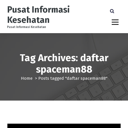
S
Pusat Informasi
k
i
Kesehatan
p
t
Pusat Informasi Kesehatan
o
c
o
n
Tag Archives: daftar
t
e
spaceman88
n
t
Home
>
Posts tagged "daftar spaceman88"