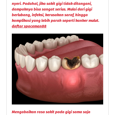
nyeri. Padahal, jika sakit gigi tidak ditangani,
dampaknya bisa sangat serius. Mulai dari
gigi
berlubang, infeksi, kerusakan saraf, hingga
komplikasi yang lebih parah seperti kanker mulut
.
daftar spaceman88
Mengabaikan rasa sakit pada gigi sama saja