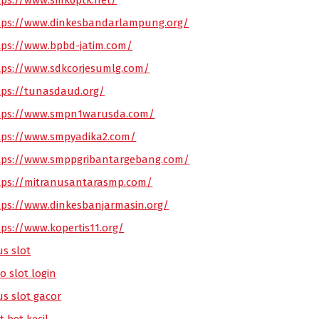
tps://www.smk6ptk.net/
tps://www.dinkesbandarlampung.org/
tps://www.bpbd-jatim.com/
tps://www.sdkcorjesumlg.com/
tps://tunasdaud.org/
tps://www.smpn1warusda.com/
tps://www.smpyadika2.com/
tps://www.smppgribantargebang.com/
tps://mitranusantarasmp.com/
tps://www.dinkesbanjarmasin.org/
tps://www.kopertis11.org/
us slot
o slot login
us slot gacor