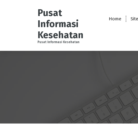
S
k
Pusat
i
Home
Sit
Informasi
p
t
Kesehatan
o
Pusat Informasi Kesehatan
c
o
n
t
e
n
t