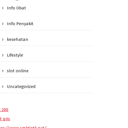
Info Obat
Info Penyakit
kesehatan
Lifestyle
slot online
Uncategorized
t 200
t qris