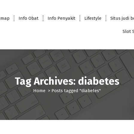
emap
Info Obat
Info Penyakit
Lifestyle
Situs judi 
Slot 
Tag Archives: diabetes
Home
>
Posts tagged "diabetes"