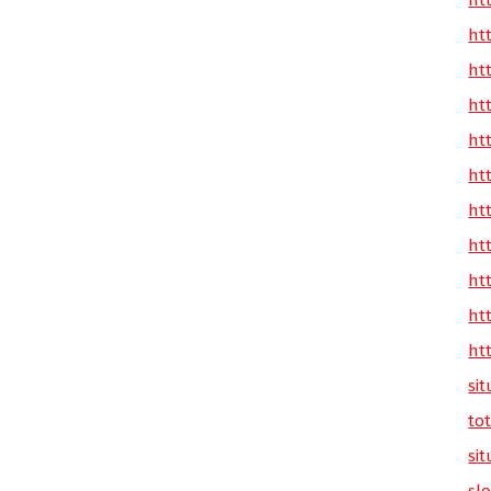
ht
ht
ht
ht
ht
ht
ht
ht
ht
ht
ht
sit
tot
sit