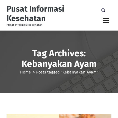
S
Pusat Informasi
k
i
Kesehatan
p
t
Pusat Informasi Kesehatan
o
c
o
n
Tag Archives:
t
e
Kebanyakan Ayam
n
t
Home
>
Posts tagged "Kebanyakan Ayam"