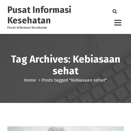
S
Pusat Informasi
k
i
Kesehatan
p
t
Pusat Informasi Kesehatan
o
c
o
n
Tag Archives: Kebiasaan
t
e
sehat
n
t
Home
>
Posts tagged "Kebiasaan sehat"