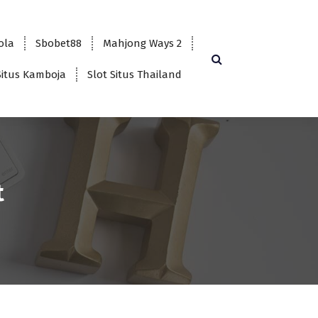
bola
Sbobet88
Mahjong Ways 2
Situs Kamboja
Slot Situs Thailand
t