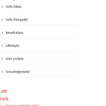
Info Obat
Info Penyakit
kesehatan
Lifestyle
slot online
Uncategorized
t 200
t qris