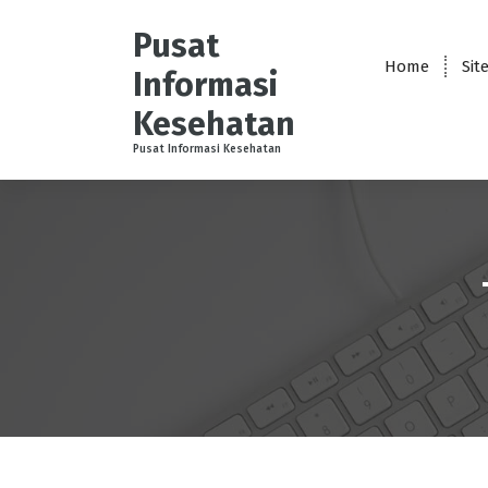
S
k
Pusat
i
Home
Sit
Informasi
p
t
Kesehatan
o
Pusat Informasi Kesehatan
c
o
n
t
e
n
t