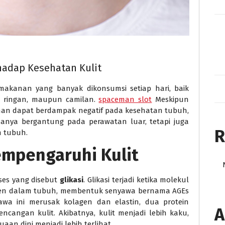
hadap Kesehatan Kulit
kanan yang banyak dikonsumsi setiap hari, baik
 ringan, maupun camilan.
spaceman slot
Meskipun
ihan dapat berdampak negatif pada kesehatan tubuh,
hanya bergantung pada perawatan luar, tetapi juga
R
m tubuh.
mpengaruhi Kulit
ses yang disebut
glikasi
. Glikasi terjadi ketika molekul
agen dalam tubuh, membentuk senyawa bernama AGEs
yawa ini merusak kolagen dan elastin, dua protein
A
ncangan kulit. Akibatnya, kulit menjadi lebih kaku,
aan dini menjadi lebih terlihat.