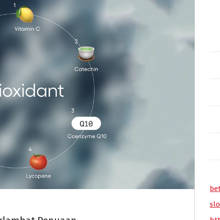
be
slo