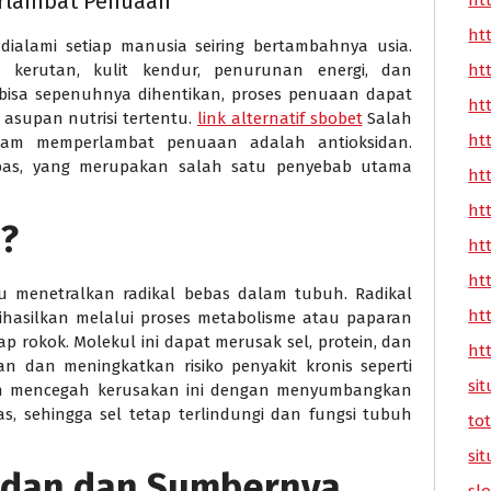
rlambat Penuaan
ht
ht
alami setiap manusia seiring bertambahnya usia.
ht
 kerutan, kulit kendur, penurunan energi, dan
 bisa sepenuhnya dihentikan, proses penuaan dapat
ht
 asupan nutrisi tertentu.
link alternatif sbobet
Salah
ht
alam memperlambat penuaan adalah antioksidan.
ebas, yang merupakan salah satu penyebab utama
ht
ht
n?
ht
ht
 menetralkan radikal bebas dalam tubuh. Radikal
ht
dihasilkan melalui proses metabolisme atau paparan
sap rokok. Molekul ini dapat merusak sel, protein, dan
ht
 dan meningkatkan risiko penyakit kronis seperti
sit
idan mencegah kerusakan ini dengan menyumbangkan
s, sehingga sel tetap terlindungi dan fungsi tubuh
tot
sit
sidan dan Sumbernya