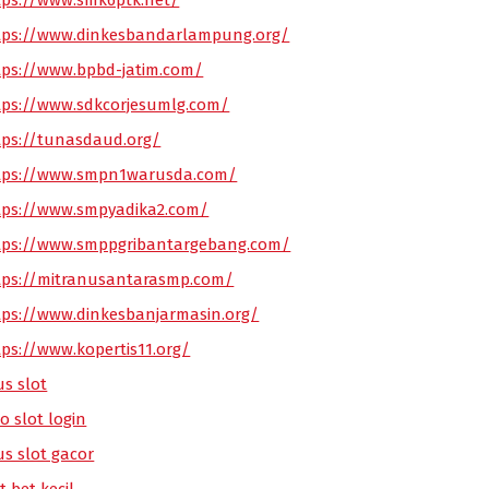
tps://www.smk6ptk.net/
tps://www.dinkesbandarlampung.org/
tps://www.bpbd-jatim.com/
tps://www.sdkcorjesumlg.com/
tps://tunasdaud.org/
tps://www.smpn1warusda.com/
tps://www.smpyadika2.com/
tps://www.smppgribantargebang.com/
tps://mitranusantarasmp.com/
tps://www.dinkesbanjarmasin.org/
tps://www.kopertis11.org/
us slot
o slot login
us slot gacor