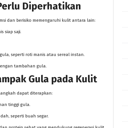
erlu Diperhatikan
si dan berisiko memengaruhi kulit antara lain:
siap saji.
, seperti roti manis atau sereal instan.
dengan tambahan gula.
ampak Gula pada Kulit
langkah dapat diterapkan:
n tinggi gula.
dah, seperti buah segar.
, dan protein sehat yang mendukung regenerasi kulit.