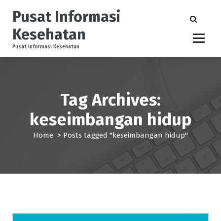
S
Pusat Informasi
k
i
Kesehatan
p
t
Pusat Informasi Kesehatan
o
c
o
n
Tag Archives:
t
e
keseimbangan hidup
n
t
Home
>
Posts tagged "keseimbangan hidup"