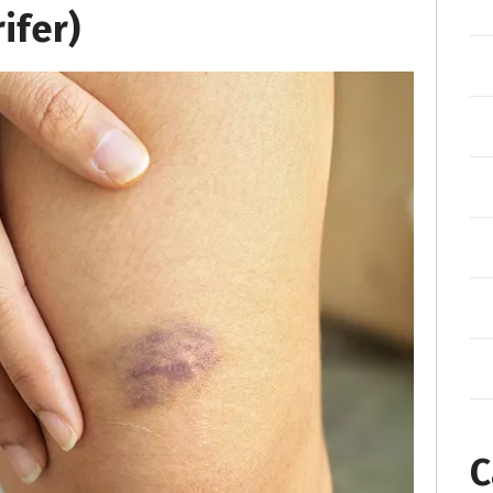
ifer)
C