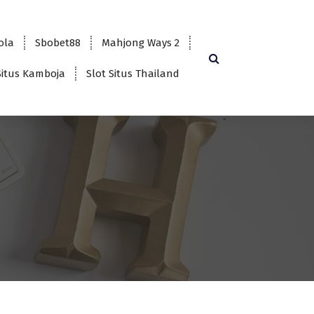
bola
Sbobet88
Mahjong Ways 2
Situs Kamboja
Slot Situs Thailand