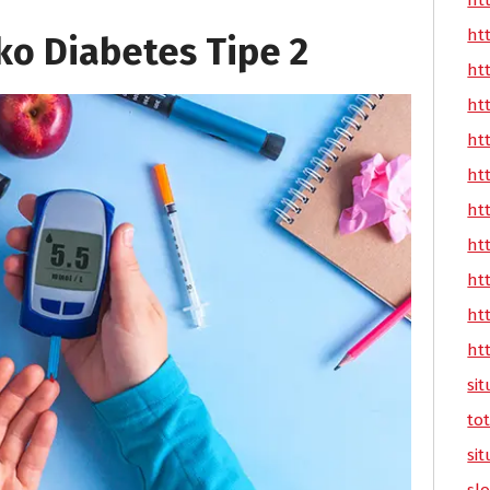
ht
ht
ko Diabetes Tipe 2
ht
ht
ht
ht
ht
ht
ht
ht
ht
sit
tot
sit