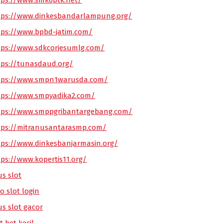
tps://www.smk6ptk.net/
tps://www.dinkesbandarlampung.org/
tps://www.bpbd-jatim.com/
tps://www.sdkcorjesumlg.com/
tps://tunasdaud.org/
tps://www.smpn1warusda.com/
tps://www.smpyadika2.com/
tps://www.smppgribantargebang.com/
tps://mitranusantarasmp.com/
tps://www.dinkesbanjarmasin.org/
tps://www.kopertis11.org/
us slot
o slot login
us slot gacor