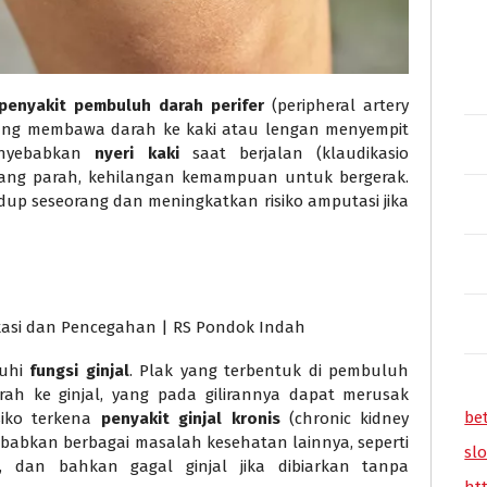
penyakit pembuluh darah perifer
(peripheral artery
ri yang membawa darah ke kaki atau lengan menyempit
menyebabkan
nyeri kaki
saat berjalan (klaudikasio
 yang parah, kehilangan kemampuan untuk bergerak.
dup seseorang dan meningkatkan risiko amputasi jika
ruhi
fungsi ginjal
. Plak yang terbentuk di pembuluh
rah ke ginjal, yang pada gilirannya dapat merusak
be
siko terkena
penyakit ginjal kronis
(chronic kidney
yebabkan berbagai masalah kesehatan lainnya, seperti
slo
n, dan bahkan gagal ginjal jika dibiarkan tanpa