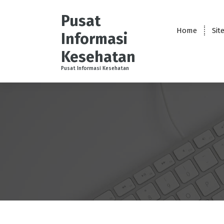
S
k
Pusat
i
Home
Sit
Informasi
p
t
Kesehatan
o
Pusat Informasi Kesehatan
c
o
n
t
e
n
t