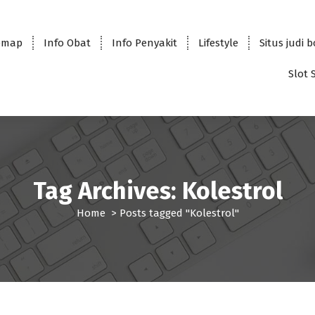
emap
Info Obat
Info Penyakit
Lifestyle
Situs judi 
Slot 
Tag Archives: Kolestrol
Home
>
Posts tagged "Kolestrol"