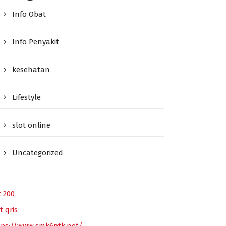
Info Obat
Info Penyakit
kesehatan
Lifestyle
slot online
Uncategorized
t 200
t qris