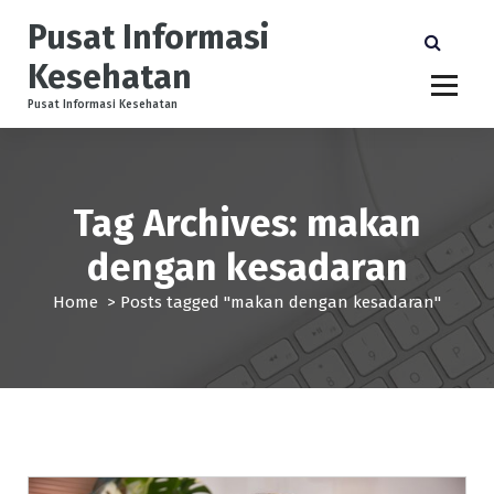
S
Pusat Informasi
k
i
Kesehatan
p
t
Pusat Informasi Kesehatan
o
c
o
n
Tag Archives: makan
t
e
dengan kesadaran
n
t
Home
>
Posts tagged "makan dengan kesadaran"