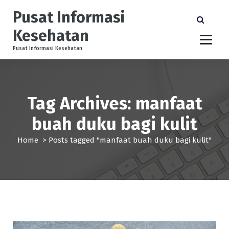
S
Pusat Informasi
k
i
Kesehatan
p
t
Pusat Informasi Kesehatan
o
c
o
n
Tag Archives: manfaat
t
e
buah duku bagi kulit
n
t
Home
>
Posts tagged "manfaat buah duku bagi kulit"