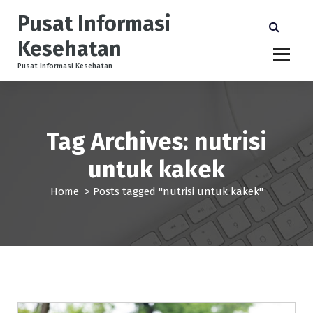
S
Pusat Informasi
k
i
Kesehatan
p
t
Pusat Informasi Kesehatan
o
c
o
n
Tag Archives: nutrisi
t
e
untuk kakek
n
t
Home
>
Posts tagged "nutrisi untuk kakek"