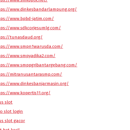
tps://www.smk6ptk.net/
tps://www.dinkesbandarlampung.org/
tps://www.bpbd-jatim.com/
tps://www.sdkcorjesumlg.com/
tps://tunasdaud.org/
tps://www.smpn1warusda.com/
tps://www.smpyadika2.com/
tps://www.smppgribantargebang.com/
tps://mitranusantarasmp.com/
tps://www.dinkesbanjarmasin.org/
tps://www.kopertis11.org/
us slot
o slot login
us slot gacor