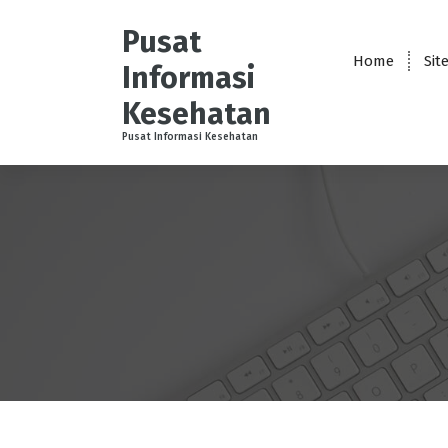
S
k
Pusat
i
Home
Sit
Informasi
p
t
Kesehatan
o
Pusat Informasi Kesehatan
c
o
n
t
e
n
t