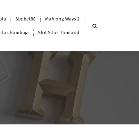
bola
Sbobet88
Mahjong Ways 2
Situs Kamboja
Slot Situs Thailand