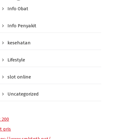
Info Obat
Info Penyakit
kesehatan
Lifestyle
slot online
Uncategorized
t 200
t qris