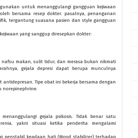
digunakan untuk menanggulangi gangguan kejiwaan
oleh bersama resep dokter. pasalnya, penanganan
ifik, tergantung suasana pasien dan style gangguan
kejiwaan yang sanggup diresepkan dokter:
a nafsu makan, sulit tidur, dan merasa bukan nikmati
parahnya, gejala depresi dapat berupa munculnya
 antidepresan. Tipe obat ini bekerja bersama dengan
 norepinephrine.
 menanggulangi gejala psikosis. Tidak benar satu
enia, yakni situasi ketika penderita mengalami
ai penstabil keadaan hati (Mood stabilizer) terhadap