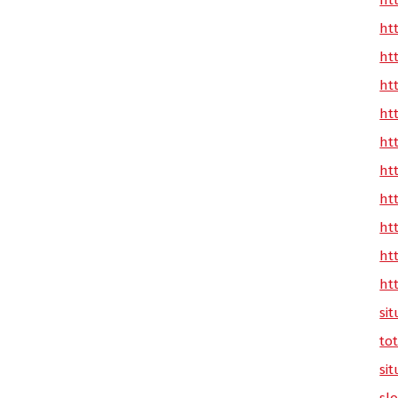
ht
ht
ht
ht
ht
ht
ht
ht
ht
ht
ht
sit
tot
sit