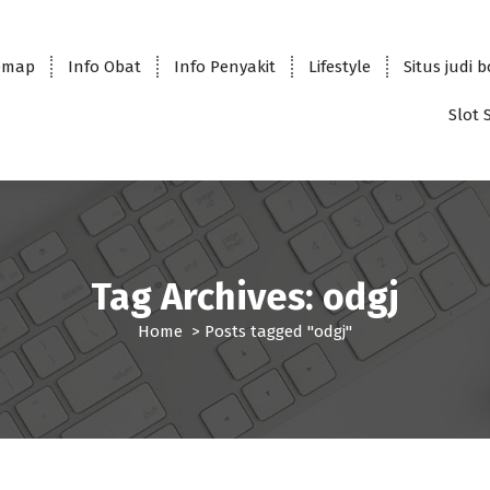
emap
Info Obat
Info Penyakit
Lifestyle
Situs judi 
Slot 
Tag Archives: odgj
Home
>
Posts tagged "odgj"