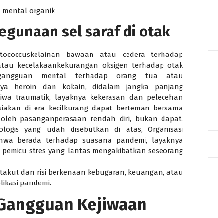
n mental organik
gunaan sel saraf di otak
reptococcuskelainan bawaan atau cedera terhadap
 atau kecelakaankekurangan oksigen terhadap otak
t gangguan mental terhadap orang tua atau
nya heroin dan kokain, didalam jangka panjang
istiwa traumatik, layaknya kekerasan dan pelecehan
-siakan di era kecilkurang dapat berteman bersama
i oleh pasanganperasaan rendah diri, bukan dapat,
ologis yang udah disebutkan di atas, Organisasi
ahwa berada terhadap suasana pandemi, layaknya
or pemicu stres yang lantas mengakibatkan seseorang
a takut dan risi berkenaan kebugaran, keuangan, atau
likasi pandemi.
 Gangguan Kejiwaan