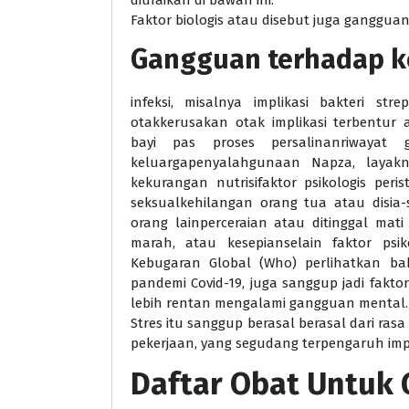
diuraikan di bawah ini:
Faktor biologis atau disebut juga ganggua
Gangguan terhadap ke
infeksi, misalnya implikasi bakteri st
otakkerusakan otak implikasi terbentur
bayi pas proses persalinanriwaya
keluargapenyalahgunaan Napza, layak
kekurangan nutrisifaktor psikologis per
seksualkehilangan orang tua atau disia
orang lainperceraian atau ditinggal mat
marah, atau kesepianselain faktor psik
Kebugaran Global (Who) perlihatkan b
pandemi Covid-19, juga sanggup jadi fakt
lebih rentan mengalami gangguan mental.
Stres itu sanggup berasal berasal dari ras
pekerjaan, yang segudang terpengaruh imp
Daftar Obat Untuk