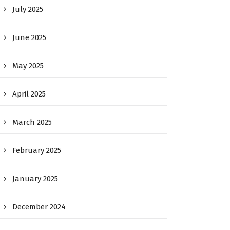
July 2025
June 2025
May 2025
April 2025
March 2025
February 2025
January 2025
December 2024