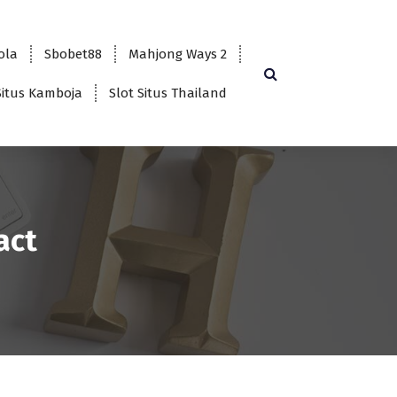
bola
Sbobet88
Mahjong Ways 2
Situs Kamboja
Slot Situs Thailand
act