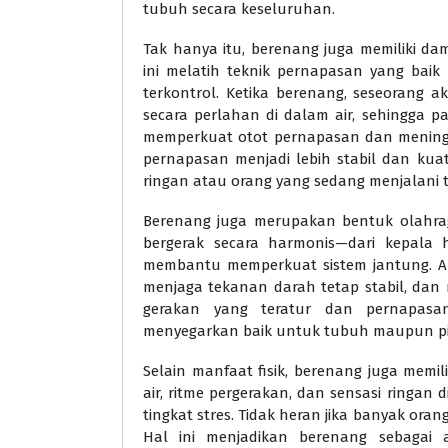
tubuh secara keseluruhan.
Tak hanya itu, berenang juga memiliki dam
ini melatih teknik pernapasan yang bai
terkontrol. Ketika berenang, seseoran
secara perlahan di dalam air, sehingga pa
memperkuat otot pernapasan dan meningk
pernapasan menjadi lebih stabil dan kua
ringan atau orang yang sedang menjalani 
Berenang juga merupakan bentuk olahrag
bergerak secara harmonis—dari kepala 
membantu memperkuat sistem jantung. Akt
menjaga tekanan darah tetap stabil, dan
gerakan yang teratur dan pernapasa
menyegarkan baik untuk tubuh maupun pi
Selain manfaat fisik, berenang juga memi
air, ritme pergerakan, dan sensasi ringan
tingkat stres. Tidak heran jika banyak ora
Hal ini menjadikan berenang sebagai a