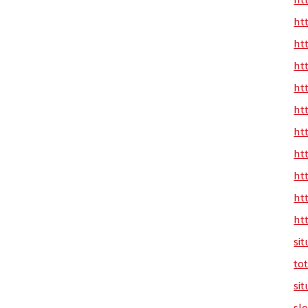
ht
ht
ht
ht
ht
ht
ht
ht
ht
ht
ht
sit
tot
sit