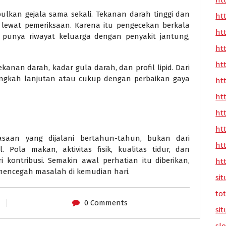
ht
bulkan gejala sama sekali. Tekanan darah tinggi dan
ht
n lewat pemeriksaan. Karena itu pengecekan berkala
ht
g punya riwayat keluarga dengan penyakit jantung,
ht
ht
an darah, kadar gula darah, dan profil lipid. Dari
langkah lanjutan atau cukup dengan perbaikan gaya
ht
ht
ht
ht
asaan yang dijalani bertahun-tahun, bukan dari
ht
Pola makan, aktivitas fisik, kualitas tidur, dan
kontribusi. Semakin awal perhatian itu diberikan,
ht
mencegah masalah di kemudian hari.
sit
tot
0 Comments
sit