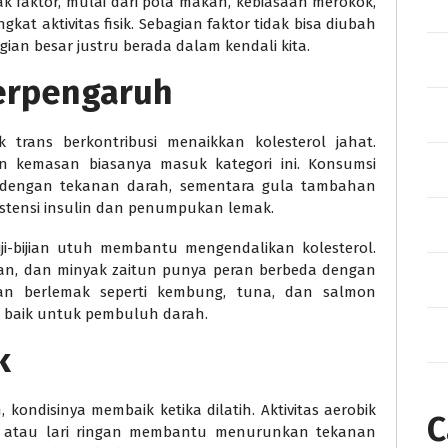
 faktor, mulai dari pola makan, kebiasaan merokok,
gkat aktivitas fisik. Sebagian faktor tidak bisa diubah
agian besar justru berada dalam kendali kita.
erpengaruh
trans berkontribusi menaikkan kolesterol jahat.
 kemasan biasanya masuk kategori ini. Konsumsi
g dengan tekanan darah, sementara gula tambahan
stensi insulin dan penumpukan lemak.
biji-bijian utuh membantu mengendalikan kolesterol.
gan, dan minyak zaitun punya peran berbeda dengan
ikan berlemak seperti kembung, tuna, dan salmon
baik untuk pembuluh darah.
k
, kondisinya membaik ketika dilatih. Aktivitas aerobik
C
ng, atau lari ringan membantu menurunkan tekanan