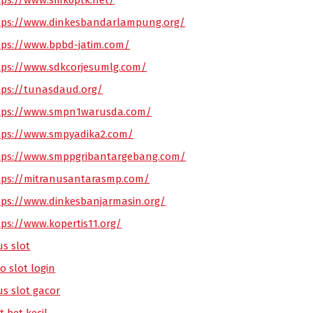
tps://www.smk6ptk.net/
tps://www.dinkesbandarlampung.org/
tps://www.bpbd-jatim.com/
tps://www.sdkcorjesumlg.com/
tps://tunasdaud.org/
tps://www.smpn1warusda.com/
tps://www.smpyadika2.com/
tps://www.smppgribantargebang.com/
tps://mitranusantarasmp.com/
tps://www.dinkesbanjarmasin.org/
tps://www.kopertis11.org/
us slot
o slot login
us slot gacor