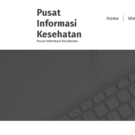
S
k
Pusat
i
Home
Sit
Informasi
p
t
Kesehatan
o
Pusat Informasi Kesehatan
c
o
n
t
e
n
t