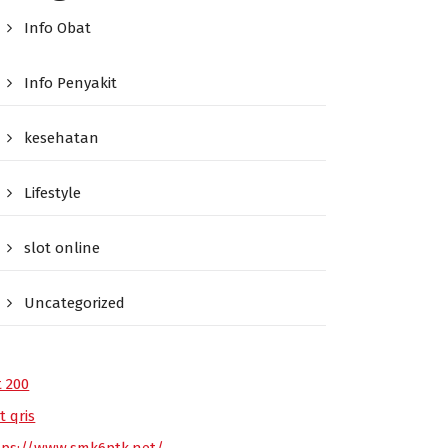
Info Obat
Info Penyakit
kesehatan
Lifestyle
slot online
Uncategorized
t 200
t qris