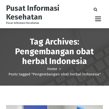
S
Pusat Informasi
k
i
Kesehatan
p
t
Pusat Informasi Kesehatan
o
c
Tag Archives:
o
n
Pengembangan obat
t
e
herbal Indonesia
n
t
Home
>
Posts tagged "Pengembangan obat herbal Indonesia"