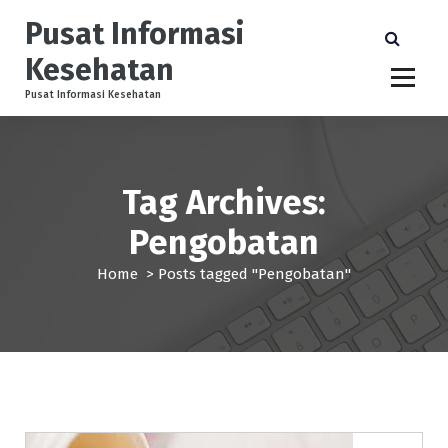
S
Pusat Informasi
k
i
Kesehatan
p
t
Pusat Informasi Kesehatan
o
c
o
n
Tag Archives:
t
e
Pengobatan
n
t
Home
>
Posts tagged "Pengobatan"