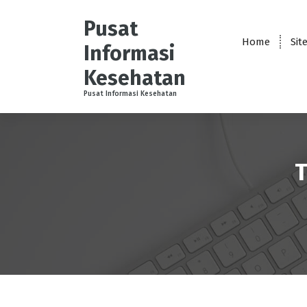
S
k
Pusat
i
Home
Sit
Informasi
p
t
Kesehatan
o
Pusat Informasi Kesehatan
c
o
n
t
e
T
n
t