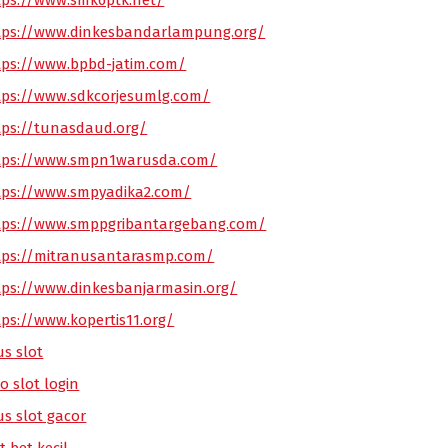
tps://www.smk6ptk.net/
tps://www.dinkesbandarlampung.org/
tps://www.bpbd-jatim.com/
tps://www.sdkcorjesumlg.com/
tps://tunasdaud.org/
tps://www.smpn1warusda.com/
tps://www.smpyadika2.com/
tps://www.smppgribantargebang.com/
tps://mitranusantarasmp.com/
tps://www.dinkesbanjarmasin.org/
tps://www.kopertis11.org/
us slot
o slot login
us slot gacor