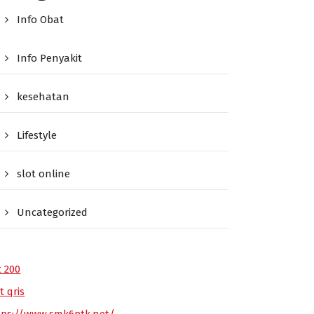
Info Obat
Info Penyakit
kesehatan
Lifestyle
slot online
Uncategorized
t 200
t qris