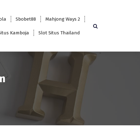
bola
Sbobet88
Mahjong Ways 2
Situs Kamboja
Slot Situs Thailand
in