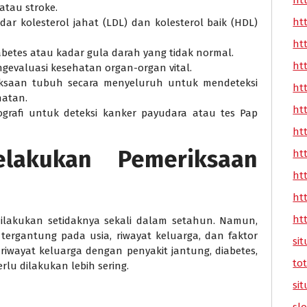
ht
atau stroke.
ht
r kolesterol jahat (LDL) dan kolesterol baik (HDL)
ht
betes atau kadar gula darah yang tidak normal.
ht
evaluasi kesehatan organ-organ vital.
ksaan tubuh secara menyeluruh untuk mendeteksi
ht
hatan.
ht
rafi untuk deteksi kanker payudara atau tes Pap
ht
lakukan Pemeriksaan
ht
ht
ht
ht
dilakukan setidaknya sekali dalam setahun. Namun,
tergantung pada usia, riwayat keluarga, dan faktor
sit
ki riwayat keluarga dengan penyakit jantung, diabetes,
tot
lu dilakukan lebih sering.
sit