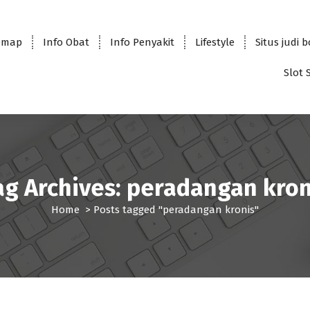
emap
Info Obat
Info Penyakit
Lifestyle
Situs judi 
Slot 
ag Archives: peradangan kron
Home
>
Posts tagged "peradangan kronis"