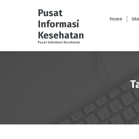
S
k
Pusat
i
Home
Sit
Informasi
p
t
Kesehatan
o
Pusat Informasi Kesehatan
c
o
n
t
e
n
T
t