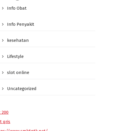
Info Obat
Info Penyakit
kesehatan
Lifestyle
slot online
Uncategorized
t 200
t qris