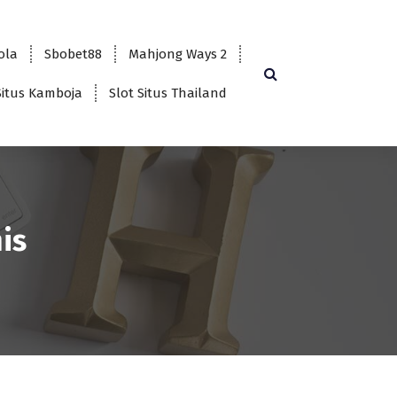
bola
Sbobet88
Mahjong Ways 2
Situs Kamboja
Slot Situs Thailand
is