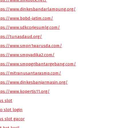
tps://www.smk6ptk.net/
tps://www.dinkesbandarlampung.org/
tps://www.bpbd-jatim.com/
tps://www.sdkcorjesumlg.com/
tps://tunasdaud.org/
tps://www.smpn1warusda.com/
tps://www.smpyadika2.com/
tps://www.smppgribantargebang.com/
tps://mitranusantarasmp.com/
tps://www.dinkesbanjarmasin.org/
tps://www.kopertis11.org/
us slot
o slot login
us slot gacor