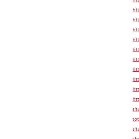
ht
ht
ht
ht
ht
ht
ht
ht
ht
ht
ht
sit
tot
sit