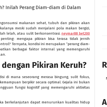
h? Inilah Perang Diam-diam di Dalam
gonsumsi makanan sehat, tubuh dan pikiran akan
 kalanya meski sudah menjalani pola makan bergizi,
ah lelah, atau sulit berkonsentrasi.
neymar88 bet200
nting: mengapa pikiran bisa terasa tidak jernih
rol? Ternyata, kondisi ini merupakan “perang diam-
ibatkan berbagai faktor internal yang memengaruhi
aan.
R
 dengan Pikiran Keruh?
si di mana seseorang merasa bingung, sulit fokus,
emampuan berpikir secara optimal. Gejala ini bukan
ngguan fungsi kognitif yang memengaruhi aktivitas
A
i jika berkelanjutan dapat menurunkan kualitas hidup