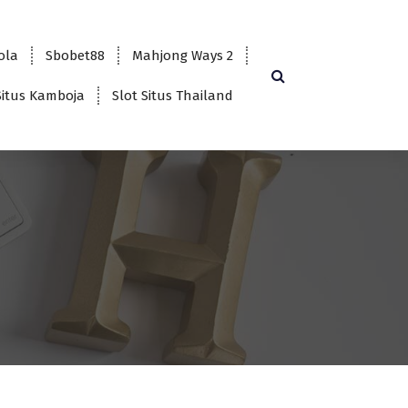
bola
Sbobet88
Mahjong Ways 2
Situs Kamboja
Slot Situs Thailand