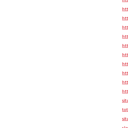
ht
ht
ht
ht
ht
ht
ht
ht
ht
ht
ht
sit
tot
sit