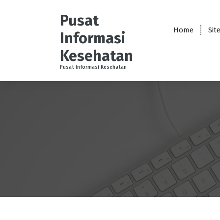
S
k
Pusat
i
Home
Sit
Informasi
p
t
Kesehatan
o
Pusat Informasi Kesehatan
c
o
n
t
e
n
t