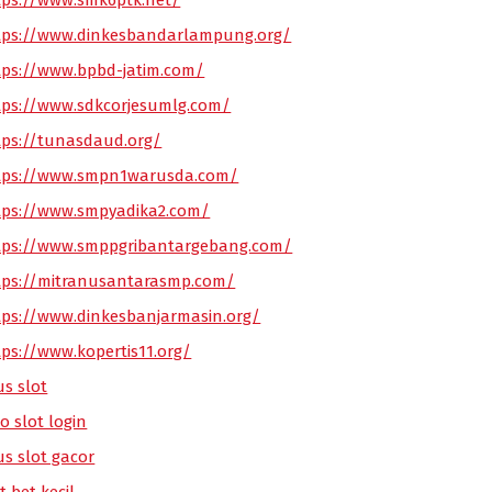
tps://www.smk6ptk.net/
tps://www.dinkesbandarlampung.org/
tps://www.bpbd-jatim.com/
tps://www.sdkcorjesumlg.com/
tps://tunasdaud.org/
tps://www.smpn1warusda.com/
tps://www.smpyadika2.com/
tps://www.smppgribantargebang.com/
tps://mitranusantarasmp.com/
tps://www.dinkesbanjarmasin.org/
tps://www.kopertis11.org/
us slot
o slot login
us slot gacor