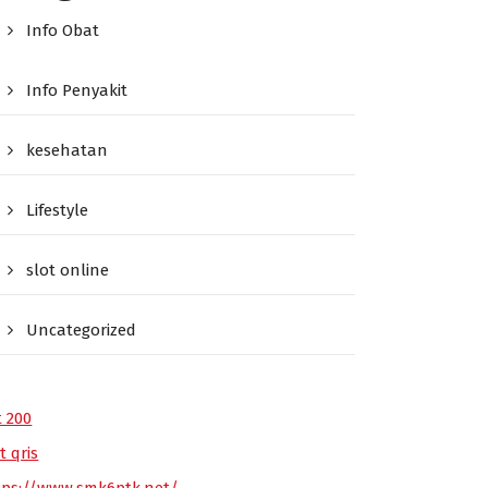
Info Obat
Info Penyakit
kesehatan
Lifestyle
slot online
Uncategorized
t 200
t qris