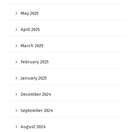
May 2025
April 2025
March 2025
February 2025
January 2025
December 2024
September 2024
August 2024