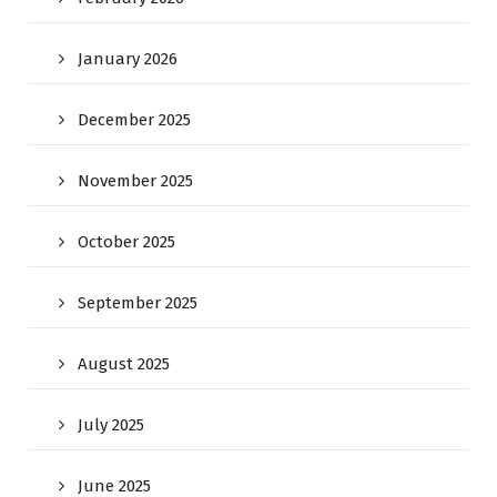
January 2026
December 2025
November 2025
October 2025
September 2025
August 2025
July 2025
June 2025