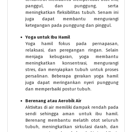
panggul, dan punggung, serta
meningkatkan fleksibilitas tubuh. Senam ini
juga dapat membantu mengurangi
ketegangan pada punggung dan pinggul.
Yoga untuk Ibu Hamil
Yoga hamil fokus pada pernapasan,
relaksasi, dan peregangan ringan. Selain
menjaga kebugaran, yoga membantu
meningkatkan konsentrasi, mengurangi
stres, dan menyiapkan tubuh untuk proses
persalinan. Beberapa gerakan yoga hamil
juga dapat meringankan nyeri punggung
dan memperbaiki postur tubuh.
Berenang atau Aerobik Air
Aktivitas di air memiliki dampak rendah pada
sendi sehingga aman untuk ibu hamil.
Berenang membantu melatih otot seluruh
tubuh, meningkatkan sirkulasi darah, dan