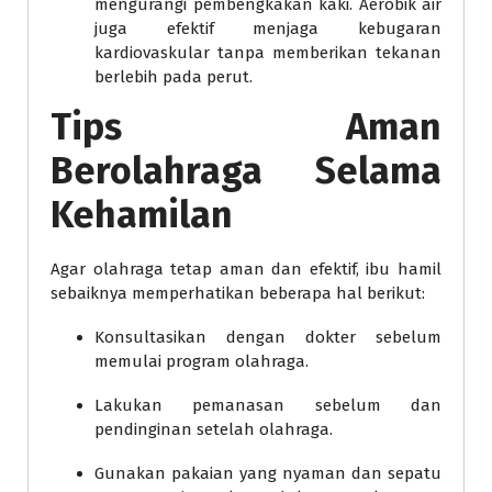
mengurangi pembengkakan kaki. Aerobik air
juga efektif menjaga kebugaran
kardiovaskular tanpa memberikan tekanan
berlebih pada perut.
Tips Aman
Berolahraga Selama
Kehamilan
Agar olahraga tetap aman dan efektif, ibu hamil
sebaiknya memperhatikan beberapa hal berikut:
Konsultasikan dengan dokter sebelum
memulai program olahraga.
Lakukan pemanasan sebelum dan
pendinginan setelah olahraga.
Gunakan pakaian yang nyaman dan sepatu