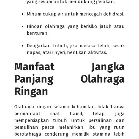
yang sesuai untuk mendukung gerakan.
Minum cukup air untuk mencegah dehidrasi.
Hindari olahraga yang berisiko jatuh atau
benturan.
Dengarkan tubuh; jika merasa lelah, sesak
napas, atau nyeri, hentikan aktivitas.
Manfaat Jangka
Panjang Olahraga
Ringan
Olahraga ringan selama kehamilan tidak hanya
bermanfaat saat hamil, tetapi juga
mempersiapkan tubuh untuk persalinan dan
pemulihan pasca melahirkan. Ibu yang rutin
berolahraga cenderung memiliki stamina lebih