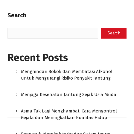
Search
Search
Recent Posts
Menghindari Rokok dan Membatasi Alkohol
untuk Mengurangi Risiko Penyakit Jantung
Menjaga Kesehatan Jantung Sejak Usia Muda
Asma Tak Lagi Menghambat: Cara Mengontrol
Gejala dan Meningkatkan Kualitas Hidup
Pengaruh Merokok terhadap Sistem Imun: