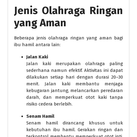
Jenis Olahraga Ringan
yang Aman
Beberapa jenis olahraga ringan yang aman bagi
ibu hamil antara lain:
Jalan Kaki
Jalan kaki merupakan olahraga paling
sederhana namun efektif. Aktivitas ini dapat
dilakukan setiap hari dengan durasi 20–30
menit. Jalan kaki membantu menjaga
kebugaran jantung, melancarkan peredaran
darah, dan memperkuat otot kaki tanpa
risiko cedera berlebih.
Senam Hamil
Senam hamil dirancang khusus untuk
kebutuhan ibu hamil. Gerakan ringan dan
terkontrol membantu memperkuat otot inti,