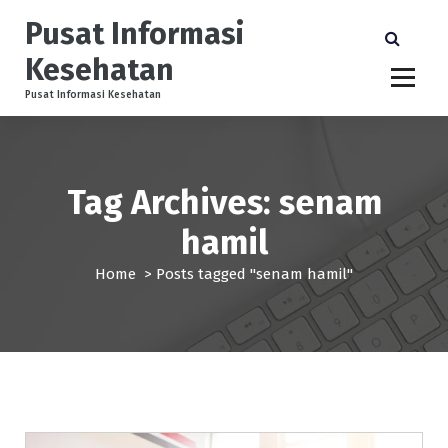
S
Pusat Informasi
k
i
Kesehatan
p
t
Pusat Informasi Kesehatan
o
c
o
n
Tag Archives: senam
t
e
hamil
n
t
Home
>
Posts tagged "senam hamil"