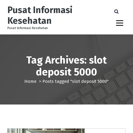
S
Pusat Informasi
k
i
Kesehatan
p
t
Pusat Informasi Kesehatan
o
c
o
n
Tag Archives: slot
t
e
deposit 5000
n
t
Home
>
Posts tagged "slot deposit 5000"