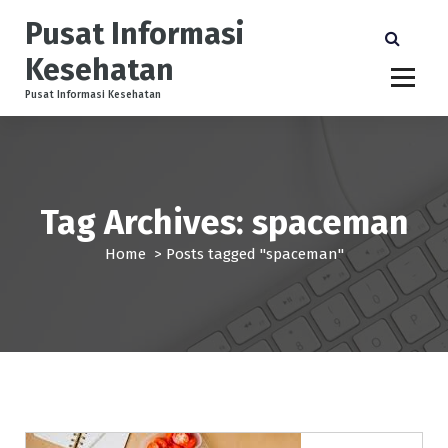
S
Pusat Informasi
k
i
Kesehatan
p
t
Pusat Informasi Kesehatan
o
c
o
n
t
Tag Archives: spaceman
e
n
Home
>
Posts tagged "spaceman"
t