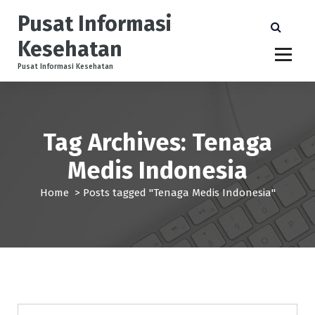
S
Pusat Informasi
k
i
Kesehatan
p
t
Pusat Informasi Kesehatan
o
c
o
n
Tag Archives: Tenaga
t
e
Medis Indonesia
n
t
Home
>
Posts tagged "Tenaga Medis Indonesia"
Info Penyakit
kesehatan