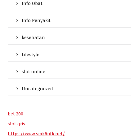
Info Obat
Info Penyakit
kesehatan
Lifestyle
slot online
Uncategorized
bet 200
slot qris
https://www.smk6ptk.net/