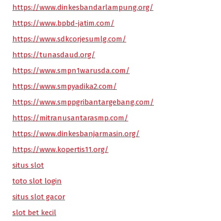
https://www.dinkesbandarlampung.org/
https://www.bpbd-jatim.com/
https://www.sdkcorjesumlg.com/
https://tunasdaud.org/
https://www.smpn1warusda.com/
https://www.smpyadika2.com/
https://www.smppgribantargebang.com/
https://mitranusantarasmp.com/
https://www.dinkesbanjarmasin.org/
https://www.kopertis11.org/
situs slot
toto slot login
situs slot gacor
slot bet kecil