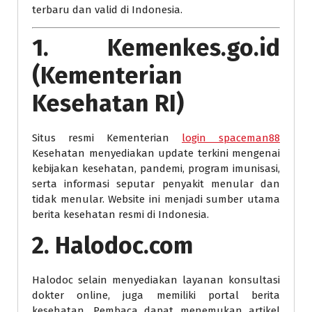
terbaru dan valid di Indonesia.
1.
Kemenkes.go.id
(Kementerian
Kesehatan RI)
Situs resmi Kementerian
login spaceman88
Kesehatan menyediakan update terkini mengenai
kebijakan kesehatan, pandemi, program imunisasi,
serta informasi seputar penyakit menular dan
tidak menular. Website ini menjadi sumber utama
berita kesehatan resmi di Indonesia.
2.
Halodoc.com
Halodoc selain menyediakan layanan konsultasi
dokter online, juga memiliki portal berita
kesehatan. Pembaca dapat menemukan artikel