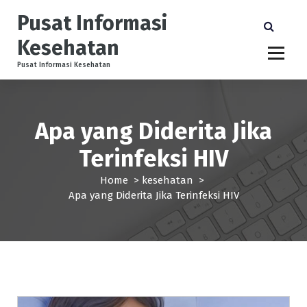
S
Pusat Informasi
k
i
Kesehatan
p
t
Pusat Informasi Kesehatan
o
c
o
Apa yang Diderita Jika
n
t
Terinfeksi HIV
e
n
Home
>
kesehatan
>
t
Apa yang Diderita Jika Terinfeksi HIV