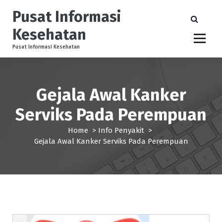
S
Pusat Informasi
k
i
Kesehatan
p
t
Pusat Informasi Kesehatan
o
c
o
Gejala Awal Kanker
n
t
Serviks Pada Perempuan
e
n
Home
>
Info Penyakit
>
t
Gejala Awal Kanker Serviks Pada Perempuan