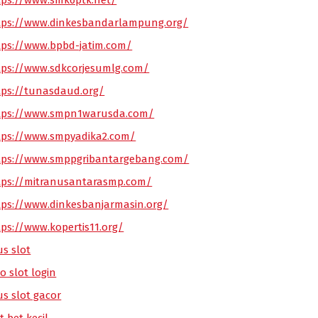
tps://www.smk6ptk.net/
tps://www.dinkesbandarlampung.org/
tps://www.bpbd-jatim.com/
tps://www.sdkcorjesumlg.com/
tps://tunasdaud.org/
tps://www.smpn1warusda.com/
tps://www.smpyadika2.com/
tps://www.smppgribantargebang.com/
tps://mitranusantarasmp.com/
tps://www.dinkesbanjarmasin.org/
tps://www.kopertis11.org/
us slot
o slot login
us slot gacor