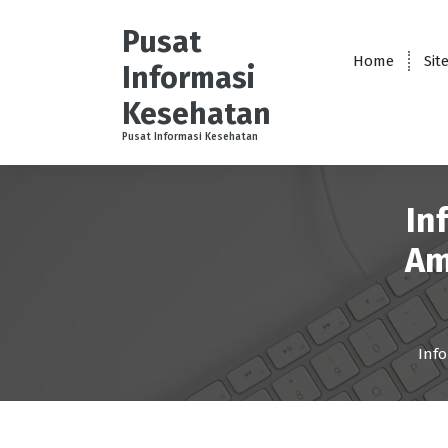
S
k
Pusat
i
Home
Sit
Informasi
p
t
Kesehatan
o
Pusat Informasi Kesehatan
c
o
n
t
In
e
Am
n
t
Info