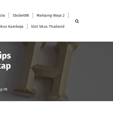
bola
Sbobet88
Mahjong Ways 2
Situs Kamboja
Slot Situs Thailand
ips
tap
p Fit