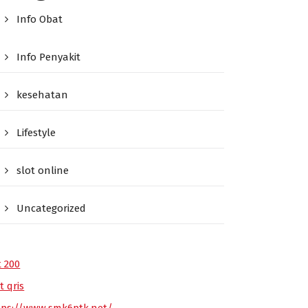
Info Obat
Info Penyakit
kesehatan
Lifestyle
slot online
Uncategorized
t 200
t qris