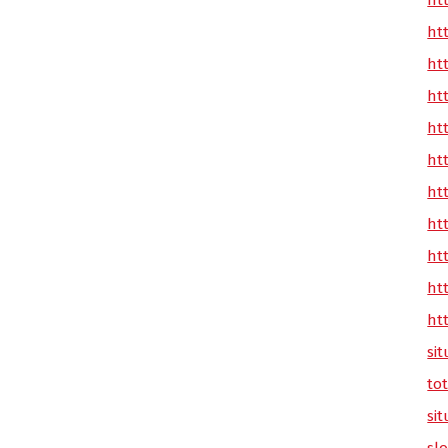
ht
ht
ht
ht
ht
ht
ht
ht
ht
ht
ht
sit
tot
sit