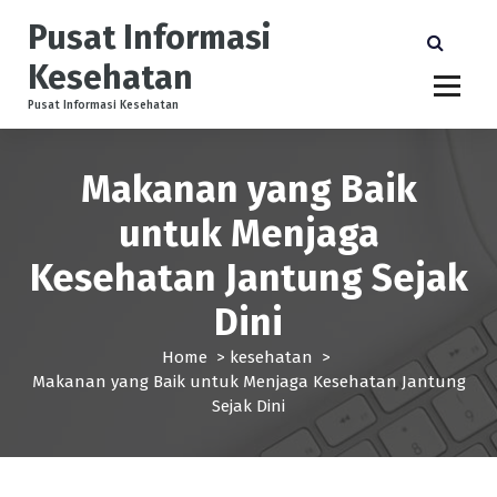
S
Pusat Informasi
k
i
Kesehatan
p
t
Pusat Informasi Kesehatan
o
c
Makanan yang Baik
o
n
untuk Menjaga
t
e
Kesehatan Jantung Sejak
n
t
Dini
Home
>
kesehatan
>
Makanan yang Baik untuk Menjaga Kesehatan Jantung
Sejak Dini