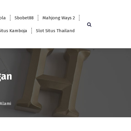
bola
Sbobet88
Mahjong Ways 2
Situs Kamboja
Slot Situs Thailand
i
gan
Alami