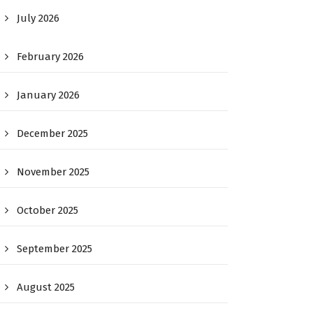
July 2026
February 2026
January 2026
December 2025
November 2025
October 2025
September 2025
August 2025