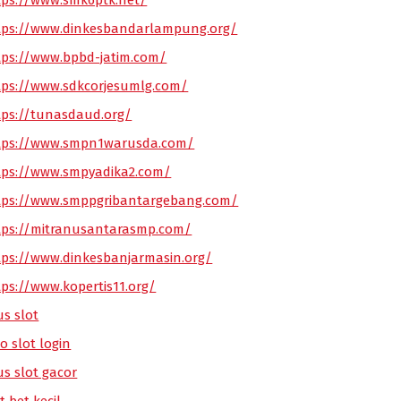
tps://www.smk6ptk.net/
tps://www.dinkesbandarlampung.org/
tps://www.bpbd-jatim.com/
tps://www.sdkcorjesumlg.com/
tps://tunasdaud.org/
tps://www.smpn1warusda.com/
tps://www.smpyadika2.com/
tps://www.smppgribantargebang.com/
tps://mitranusantarasmp.com/
tps://www.dinkesbanjarmasin.org/
tps://www.kopertis11.org/
us slot
o slot login
us slot gacor