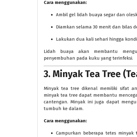
Cara menggunakan:
Ambil gel lidah buaya segar dan ole
Diamkan selama 30 menit dan bilas d
Lakukan dua kali sehari hingga kondi
Lidah buaya akan membantu mengur
penyembuhan pada kuku yang terinfeksi.
3. Minyak Tea Tree (Te
Minyak tea tree dikenal memiliki sifat 
minyak tea tree dapat membantu mencega
cantengan. Minyak ini juga dapat mengu
tumbuh ke dalam.
Cara menggunakan:
Campurkan beberapa tetes minyak t