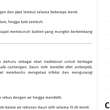
gan dan pijat lembut selama beberapa menit.
alam, hingga kaki sembuh.
yang dapat membunuh bakteri yang mungkin berkembang
 dahulu sebagai obat tradisional untuk berbagai
i cantengan. Daun sirih memiliki sifat antiseptik,
apat membantu mengatasi infeksi dan mengurangi
n rebus dengan air hingga mendidih.
C
ki dalam air rebusan daun sirih selama 15-20 menit.