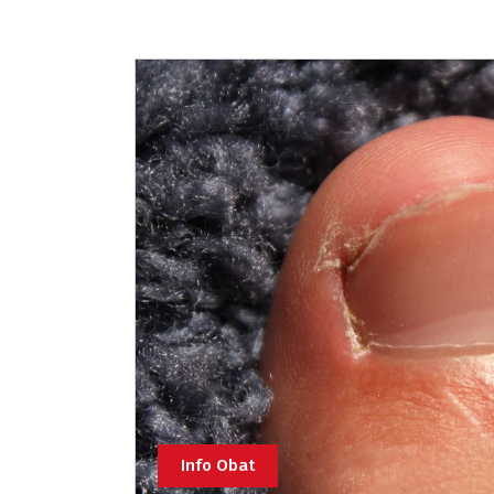
Info Obat