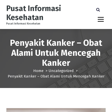
S
Pusat Informasi
k
i
Kesehatan
p
t
Pusat Informasi Kesehatan
o
c
Penyakit Kanker – Obat
o
n
Alami Untuk Mencegah
t
e
Kanker
n
t
Home
>
Uncategorized
>
Penyakit Kanker – Obat Alami Untuk Mencegah Kanker